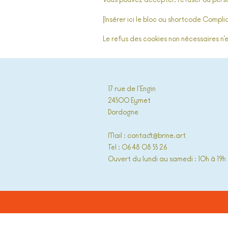
Vous pouvez accepter, refuser ou perso
[Insérer ici le bloc ou shortcode Compl
Le refus des cookies non nécessaires n’
17 rue de l'Engin
24500 Eymet
Dordogne
Mail : contact@brine.art
Tel : 06 48 08 55 26
Ouvert du lundi au samedi : 10h à 19h