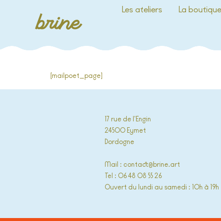
Les ateliers
La boutiqu
[mailpoet_page]
17 rue de l'Engin
24500 Eymet
Dordogne
Mail : contact@brine.art
Tel : 06 48 08 55 26
Ouvert du lundi au samedi : 10h à 19h