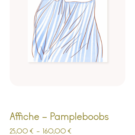
Affiche – Pampleboobs
25,00
€
–
160,00
€