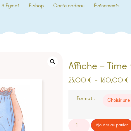
e à Eymet
E-shop
Carte cadeau
Évènements
Affiche – Time
25,00
€
–
160,00
€
Format :
Ajouter au panier