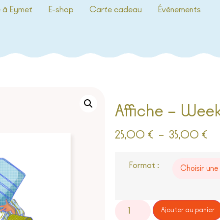
e à Eymet
E-shop
Carte cadeau
Évènements
Affiche – Week
25,00
€
–
35,00
€
Format :
Ajouter au panier