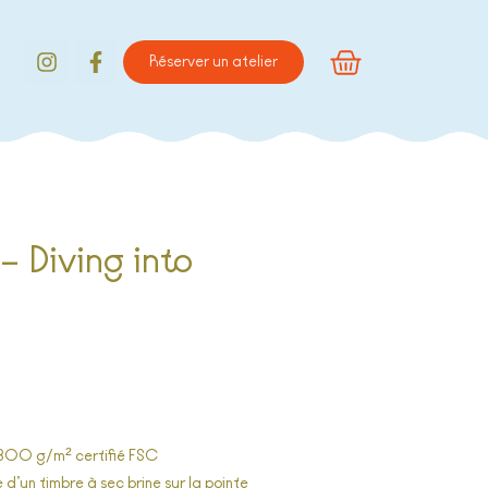
Réserver un atelier
– Diving into
 300 g/m² certifié FSC
 d’un timbre à sec
brine
sur la pointe