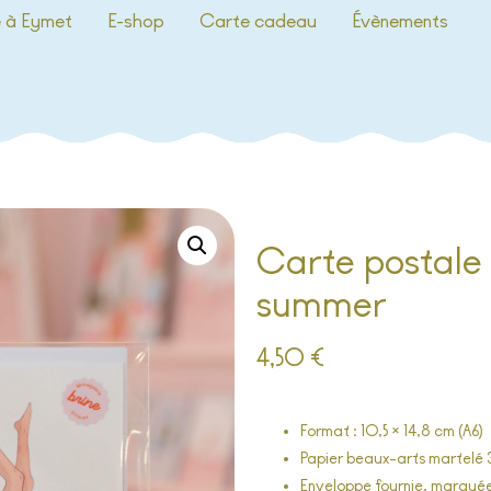
e à Eymet
E-shop
Carte cadeau
Évènements
Carte postale 
summer
4,50
€
Format : 10,5 × 14,8 cm (A6)
Papier beaux-arts martelé
Enveloppe fournie, marquée