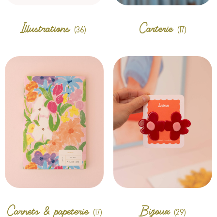
Illustrations
Carterie
(36)
(17)
Carnets & papeterie
Bijoux
(17)
(29)